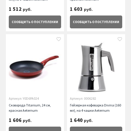
1 512
1 603
руб.
руб.
СООБЩИТЬ
О ПОСТУПЛЕНИИ
СООБЩИТЬ
О ПОСТУПЛЕНИИ
Артикул: Y0D6PA024
Артикул: 0006282
Сковорода Titanium, 24 см,
Гейзерная кофеварка Divina (160
красная Aeternum
мл), на 4 чашки Aeternum
1 606
1 640
руб.
руб.