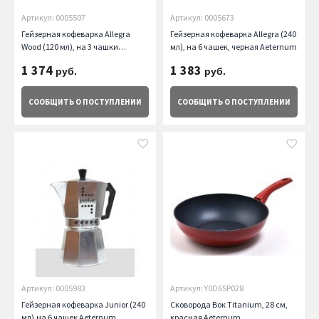
Артикул: 0005507
Артикул: 0005673
Гейзерная кофеварка Allegra
Гейзерная кофеварка Allegra (240
Wood (120 мл), на 3 чашки
мл), на 6 чашек, черная Aeternum
Aeternum
1 374
1 383
руб.
руб.
СООБЩИТЬ
О ПОСТУПЛЕНИИ
СООБЩИТЬ
О ПОСТУПЛЕНИИ
Артикул: 0005983
Артикул: Y0D6SP028
Гейзерная кофеварка Junior (240
Сковорода Вок Titanium, 28 см,
мл),на 6 чашек Aeternum
красная Aeternum