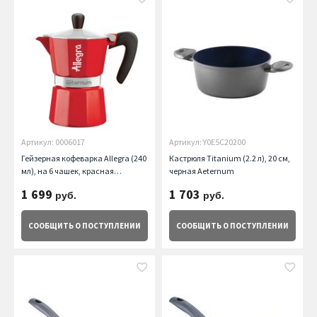
Артикул: 0006017
Артикул: Y0E5C20200
Гейзерная кофеварка Allegra (240
Кастрюля Titanium (2.2 л), 20 см,
мл), на 6 чашек, красная
черная Aeternum
Aeternum
1 699
1 703
руб.
руб.
СООБЩИТЬ
О ПОСТУПЛЕНИИ
СООБЩИТЬ
О ПОСТУПЛЕНИИ