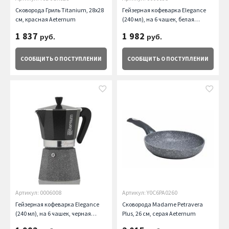
Сковорода Гриль Titanium, 28х28
Гейзерная кофеварка Elegance
см, красная Aeternum
(240 мл), на 6 чашек, белая
Aeternum
1 837
1 982
руб.
руб.
СООБЩИТЬ
О ПОСТУПЛЕНИИ
СООБЩИТЬ
О ПОСТУПЛЕНИИ
Артикул: 0006008
Артикул: Y0C6PA0260
Гейзерная кофеварка Elegance
Сковорода Madame Petravera
(240 мл), на 6 чашек, черная
Plus, 26 см, серая Aeternum
Aeternum