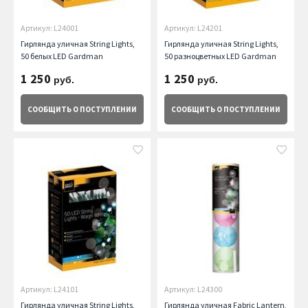
Артикул: L24001
Артикул: L24201
Гирлянда уличная String Lights,
Гирлянда уличная String Lights,
50 белых LED Gardman
50 разноцветных LED Gardman
1 250
1 250
руб.
руб.
СООБЩИТЬ
О ПОСТУПЛЕНИИ
СООБЩИТЬ
О ПОСТУПЛЕНИИ
Артикул: L24101
Артикул: L24300
Гирлянда уличная String Lights,
Гирлянда уличная Fabric Lantern,