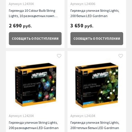
Артикул: L24304
Артикул: L24006
Гирлянда 10 Colour Bulb String
Гирлянда уличная String Lights,
Lights, 10 разноцветных ламп
200 белых LED Gardman
Gardman
2 690
3 650
руб.
руб.
СООБЩИТЬ
О ПОСТУПЛЕНИИ
СООБЩИТЬ
О ПОСТУПЛЕНИИ
Артикул: L24204
Артикул: L24104
Гирлянда уличная String Lights,
Гирлянда уличная String Lights,
200 разноцветных LED Gardman
200 теплых белых LED Gardman