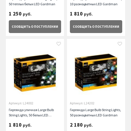
50 теплых белых LED Gardman
10 разноцветных LED Gardman
1 250
1 810
руб.
руб.
СООБЩИТЬ
О ПОСТУПЛЕНИИ
СООБЩИТЬ
О ПОСТУПЛЕНИИ
Артикул: L24002
Артикул: L24202
Гирлянда уличная Large Bulb
Гирлянда Large Bulb String Lights,
String Lights, 50 белых LED
50 разноцветных LED Gardman
Gardman
1 810
2 180
руб.
руб.