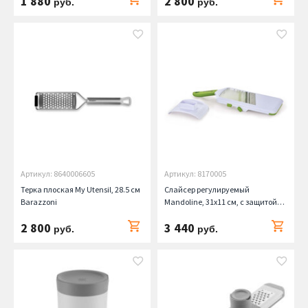
1 880
2 800
руб.
руб.
Артикул: 8640006605
Артикул: 8170005
Терка плоская My Utensil, 28.5 см
Слайсер регулируемый
Barazzoni
Mandoline, 31х11 см, с защитой
для рук Barazzoni
2 800
3 440
руб.
руб.