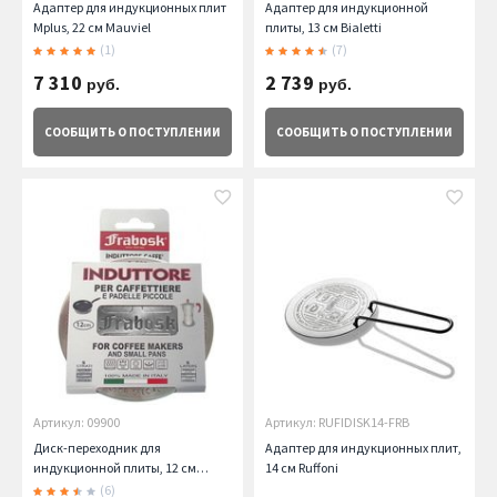
Адаптер для индукционных плит
Адаптер для индукционной
Mplus, 22 см Mauviel
плиты, 13 см Bialetti
(1)
(7)
7 310
2 739
руб.
руб.
СООБЩИТЬ
О ПОСТУПЛЕНИИ
СООБЩИТЬ
О ПОСТУПЛЕНИИ
Артикул: 09900
Артикул: RUFIDISK14-FRB
Диск-переходник для
Адаптер для индукционных плит,
индукционной плиты, 12 см
14 см Ruffoni
Frabosk
(6)