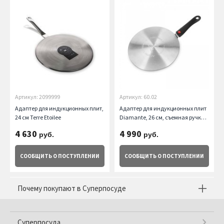
Артикул: 2099999
Артикул: 60.02
Адаптер для индукционных плит,
Адаптер для индукционных плит
24 см Terre Etoilee
Diamante, 26 см, съемная ручка
OLYMPIA
4 630
4 990
руб.
руб.
СООБЩИТЬ
О ПОСТУПЛЕНИИ
СООБЩИТЬ
О ПОСТУПЛЕНИИ
Почему покупают в Суперпосуде
Суперпосуда