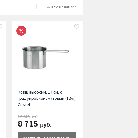
Только в наличии
Ковш высокий, 14 см, с
градуировкой, матовый (1,5л)
Cristel
12 450
руб.
8 715
руб.