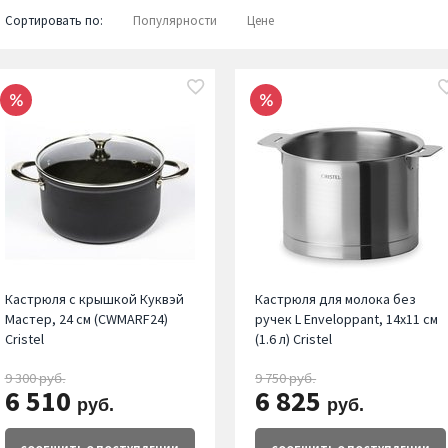
Сортировать по:
Популярности
Цене
Кастрюля с крышкой Куквэй
Кастрюля для молока без
Мастер, 24 см (CWMARF24)
ручек L Enveloppant, 14х11 см
Cristel
(1.6 л) Cristel
9 300
9 750
руб.
руб.
6 510
6 825
руб.
руб.