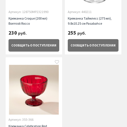
Артикул: 128750MP2321990
Артикул: 440211
Креманка Croque (200 мл)
Креманка Таймлесс (275 мл),
Bormioli Rocco
9.8х10.25 см Pasabahce
230
255
руб.
руб.
СООБЩИТЬ
О ПОСТУПЛЕНИИ
СООБЩИТЬ
О ПОСТУПЛЕНИИ
Артикул: 355-366
Креманка Celebration Red,