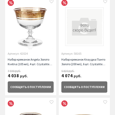
Артикул: 42024
Артикул: 58165
Набор креманок Angela Золото
Набор креманок Клаудиа Панто
Kvetna (105 мл), 4 шт. Crystalite
Золото (200 мл), 6 шт. Crystalite
Bohemia
Bohemia
7 590
5 820
руб.
руб.
4 038
4 074
руб.
руб.
СООБЩИТЬ
О ПОСТУПЛЕНИИ
СООБЩИТЬ
О ПОСТУПЛЕНИИ