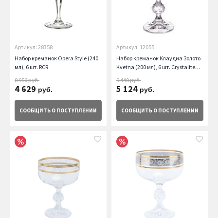
Артикул: 28358
Артикул: 12055
Набор креманок Opera Style (240
Набор креманок Клаудиа Золото
мл), 6 шт. RCR
Kvetna (200 мл), 6 шт. Crystalite
Bohemia
8 950
9 440
руб.
руб.
4 629
5 124
руб.
руб.
СООБЩИТЬ
О ПОСТУПЛЕНИИ
СООБЩИТЬ
О ПОСТУПЛЕНИИ