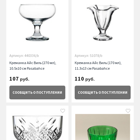
Артикул: 440336/b
Артикул: 51078/b
Креманка Айс Виль (270 мл),
Креманка Айс Виль (170 мл),
10.5х10 см Pasabahce
11.3х13 см Pasabahce
107
110
руб.
руб.
СООБЩИТЬ
О ПОСТУПЛЕНИИ
СООБЩИТЬ
О ПОСТУПЛЕНИИ