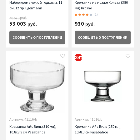
Набор креманок с блюдцами, 11
Креманка на ножке Криста (380
см, 12 пр. Egermann
мл) Krosno
(1)
70 670
руб.
53 003
930
руб.
руб.
СООБЩИТЬ
О ПОСТУПЛЕНИИ
СООБЩИТЬ
О ПОСТУПЛЕНИИ
Артикул: 41116/b
Артикул: 41016/b
Креманка Айс Виль (310 мл),
Креманка Айс Виль (250 мл),
10.8х8.9 см Pasabahce
10х8.3 см Pasabahce