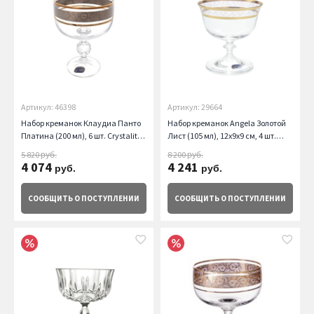
Артикул: 46398
Артикул: 29664
Набор креманок Клаудиа Панто
Набор креманок Angela Золотой
Платина (200 мл), 6 шт. Crystalite
Лист (105 мл), 12х9х9 см, 4 шт.
Bohemia
Crystalite Bohemia
5 820
8 200
руб.
руб.
4 074
4 241
руб.
руб.
СООБЩИТЬ
О ПОСТУПЛЕНИИ
СООБЩИТЬ
О ПОСТУПЛЕНИИ