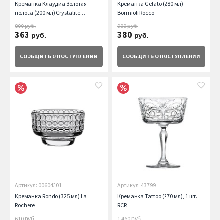
Креманка Клаудиа Золотая
Креманка Gelato (280 мл)
полоса (200 мл) Crystalite
Bormioli Rocco
Bohemia
800
900
руб.
руб.
363
380
руб.
руб.
СООБЩИТЬ
О ПОСТУПЛЕНИИ
СООБЩИТЬ
О ПОСТУПЛЕНИИ
Артикул: 00604301
Артикул: 43799
Креманка Rondo (325 мл) La
Креманка Tattoo (270 мл), 1 шт.
Rochere
RCR
610
1 460
руб.
руб.