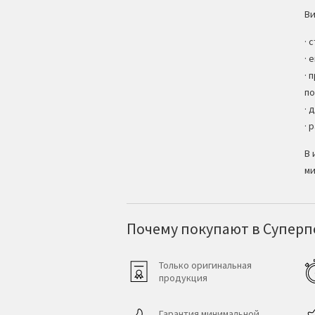
Ви
· 
· 
· 
по
· 
· 
В 
ми
Почему покупают в Суперпо
Только оригинальная
продукция
Гарантия минимальной