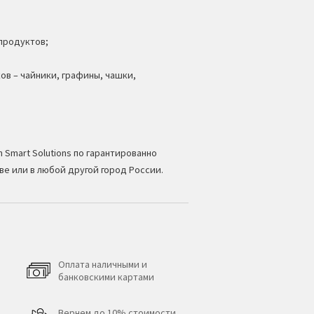
 продуктов;
ов – чайники, графины, чашки,
 Smart Solutions по гарантированно
ве или в любой другой город России.
Оплата наличными и
банковскими картами
Вернем до 10% стоимости