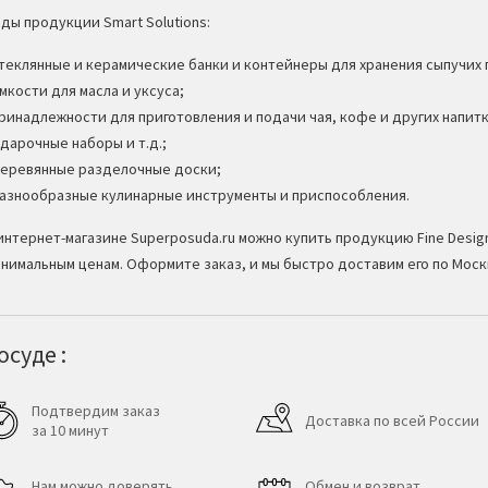
ды продукции Smart Solutions:
стеклянные и керамические банки и контейнеры для хранения сыпучих
емкости для масла и уксуса;
принадлежности для приготовления и подачи чая, кофе и других напитк
дарочные наборы и т.д.;
деревянные разделочные доски;
разнообразные кулинарные инструменты и приспособления.
интернет-магазине Superposuda.ru можно купить продукцию Fine Design
нимальным ценам. Оформите заказ, и мы быстро доставим его по Моск
суде :
Подтвердим заказ
Доставка по всей России
за 10 минут
Нам можно доверять
Обмен и возврат