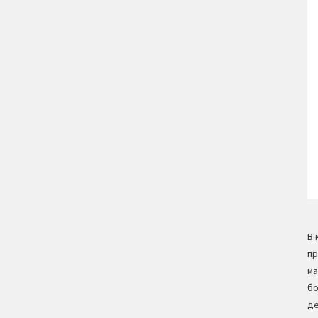
В 
пр
ма
бо
де