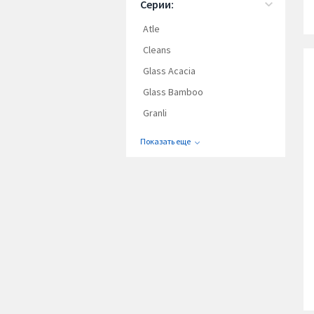
Серии:
Atle
Cleans
Glass Acacia
Glass Bamboo
Granli
Показать еще