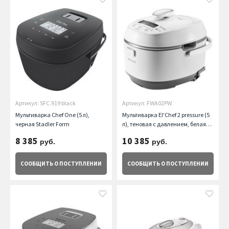
Артикул: SFC.919 black
Артикул: FWA02PW
Мультиварка Chef One (5 л),
Мультиварка El'Chef 2 pressure (5
черная Stadler Form
л), теновая с давлением, белая
Element
8 385
10 385
руб.
руб.
СООБЩИТЬ
О ПОСТУПЛЕНИИ
СООБЩИТЬ
О ПОСТУПЛЕНИИ