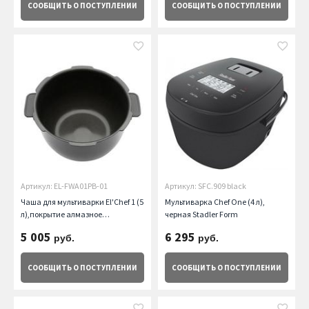
СООБЩИТЬ
О ПОСТУПЛЕНИИ
СООБЩИТЬ
О ПОСТУПЛЕНИИ
Артикул: EL-FWA01PB-01
Артикул: SFC.909 black
Чаша для мультиварки El'Chef 1 (5
Мультиварка Chef One (4 л),
л),покрытие алмазное
черная Stadler Form
напыление Element
5 005
6 295
руб.
руб.
СООБЩИТЬ
О ПОСТУПЛЕНИИ
СООБЩИТЬ
О ПОСТУПЛЕНИИ