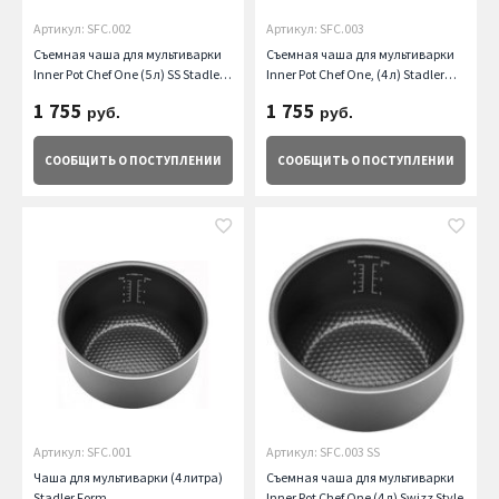
Артикул: SFC.002
Артикул: SFC.003
Съемная чаша для мультиварки
Съемная чаша для мультиварки
Inner Pot Chef One (5 л) SS Stadler
Inner Pot Chef One, (4 л) Stadler
Form
Form
1 755
1 755
руб.
руб.
СООБЩИТЬ
О ПОСТУПЛЕНИИ
СООБЩИТЬ
О ПОСТУПЛЕНИИ
Артикул: SFC.001
Артикул: SFC.003 SS
Чаша для мультиварки (4 литра)
Съемная чаша для мультиварки
Stadler Form
Inner Pot Chef One (4 л) Swizz Style