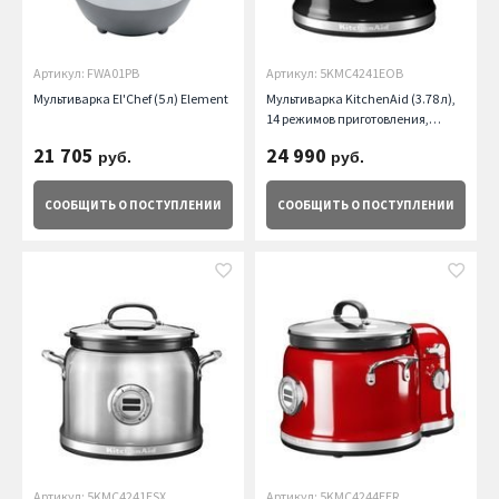
Артикул: FWA01PB
Артикул: 5KMC4241EOB
Мультиварка El'Chef (5 л) Element
Мультиварка KitchenAid (3.78 л),
14 режимов приготовления,
черная KitchenAid
21 705
24 990
руб.
руб.
СООБЩИТЬ
О ПОСТУПЛЕНИИ
СООБЩИТЬ
О ПОСТУПЛЕНИИ
Артикул: 5KMC4241ESX
Артикул: 5KMC4244EER