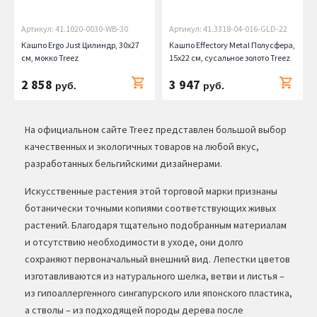
Артикул: 41.1020-0030-WB-30
Артикул: 41.3318-04-016-GLD-22
Кашпо Ergo Just Цилиндр, 30х27
Кашпо Effectory Metal Полусфера,
см, мокко Treez
15х22 см, сусальное золото Treez
2 858
3 947
руб.
руб.
На официальном сайте Treez представлен большой выбор
качественных и экологичных товаров на любой вкус,
разработанных бельгийскими дизайнерами.
Искусственные растения этой торговой марки признаны
ботанически точными копиями соответствующих живых
растений. Благодаря тщательно подобранным материалам
и отсутствию необходимости в уходе, они долго
сохраняют первоначальный внешний вид. Лепестки цветов
изготавливаются из натурального шелка, ветви и листья –
из гипоаллергенного сингапурского или японского пластика,
а стволы – из подходящей породы дерева после