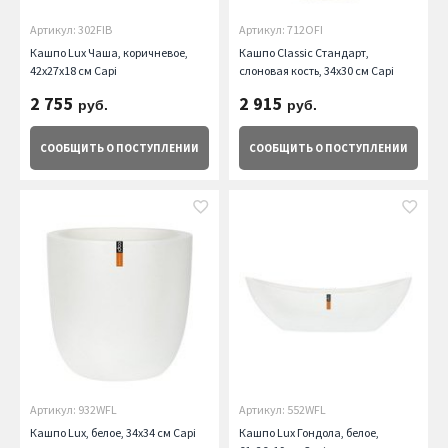
Артикул: 302FIB
Артикул: 712OFI
Кашпо Lux Чаша, коричневое,
Кашпо Classic Стандарт,
42х27х18 см Capi
слоновая кость, 34х30 см Capi
2 755
2 915
руб.
руб.
СООБЩИТЬ
О ПОСТУПЛЕНИИ
СООБЩИТЬ
О ПОСТУПЛЕНИИ
Артикул: 932WFL
Артикул: 552WFL
Кашпо Lux, белое, 34х34 см Capi
Кашпо Lux Гондола, белое,