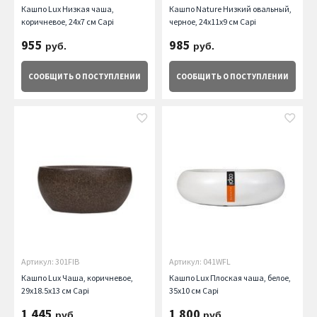
Кашпо Lux Низкая чаша,
Кашпо Nature Низкий овальный,
коричневое, 24х7 см Capi
черное, 24х11х9 см Capi
955
985
руб.
руб.
СООБЩИТЬ
О ПОСТУПЛЕНИИ
СООБЩИТЬ
О ПОСТУПЛЕНИИ
Артикул: 301FIB
Артикул: 041WFL
Кашпо Lux Чаша, коричневое,
Кашпо Lux Плоская чаша, белое,
29х18.5х13 см Capi
35х10 см Capi
1 445
1 800
руб.
руб.