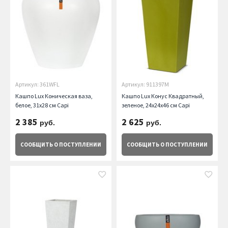
Артикул: 361WFL
Артикул: 911397M
Кашпо Lux Коническая ваза,
Кашпо Lux Конус Квадратный,
белое, 31х28 см Capi
зеленое, 24x24x46 см Capi
2 385
2 625
руб.
руб.
СООБЩИТЬ
О ПОСТУПЛЕНИИ
СООБЩИТЬ
О ПОСТУПЛЕНИИ