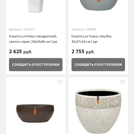
Артикул: 911FGT
Артикул: 302PBL
Кашпо Lux Конус квадратный,
Кашпо Lux Чаша, голубое,
светло-серое, 24х24х46 см Capi
42х27х18 см Capi
2 625
2 755
руб.
руб.
СООБЩИТЬ
О ПОСТУПЛЕНИИ
СООБЩИТЬ
О ПОСТУПЛЕНИИ