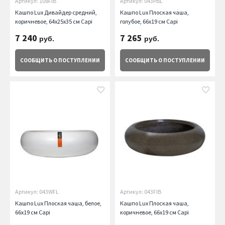
Артикул: 108FIB
Артикул: 043PBL
Кашпо Lux Дивайдер средний,
Кашпо Lux Плоская чаша,
коричневое, 64х25х35 см Capi
голубое, 66х19 см Capi
7 240
7 265
руб.
руб.
СООБЩИТЬ
О ПОСТУПЛЕНИИ
СООБЩИТЬ
О ПОСТУПЛЕНИИ
Артикул: 043WFL
Артикул: 043FIB
Кашпо Lux Плоская чаша, белое,
Кашпо Lux Плоская чаша,
66х19 см Capi
коричневое, 66х19 см Capi