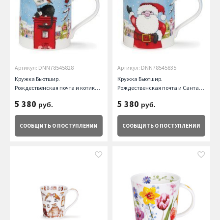
Артикул: DNN78545828
Артикул: DNN78545835
Кружка Бьютшир.
Кружка Бьютшир.
Рождественская почта и котик
Рождественская почта и Санта
(300 мл) Dunoon
(300 мл) Dunoon
5 380
5 380
руб.
руб.
СООБЩИТЬ
О ПОСТУПЛЕНИИ
СООБЩИТЬ
О ПОСТУПЛЕНИИ