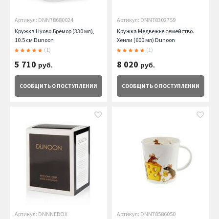
Артикул: DNN78680024
Артикул: DNN78302759
Кружка Нуово.Бремор (330 мл),
Кружка Медвежье семейство.
10.5 см Dunoon
Хенли (600 мл) Dunoon
(1)
(1)
5 710
8 020
руб.
руб.
СООБЩИТЬ
О ПОСТУПЛЕНИИ
СООБЩИТЬ
О ПОСТУПЛЕНИИ
Артикул: DNNNEBOX
Артикул: DNN78586050