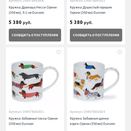
Артикул: DNN78640806
Артикул: DNN78643425
Кружка Дракоша Несси Оркни
Кружка Душистый горошек
(350 мл), 9.1 см Dunoon
Оркни (350 мл) Dunoon
5 380
5 380
руб.
руб.
СООБЩИТЬ
О ПОСТУПЛЕНИИ
СООБЩИТЬ
О ПОСТУПЛЕНИИ
Артикул: DNN78642831
Артикул: DNN78642824
Кружка Забавные таксы Оркни
Кружка Забавные щенки
(350 мл) Dunoon
корги.Оркни (350 мл) Dunoon