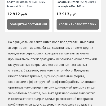
Салатник Organic (4.5 л), 33 см,
Салатник Organic (4.5 л), 33х9.8
бежевый Dutch Rose
см, голубой Dutch Rose
12 912
12 912
руб.
руб.
СООБЩИТЬ
О ПОСТУПЛЕНИИ
СООБЩИТЬ
О ПОСТУПЛЕНИИ
На официальном сайте Dutch Rose представлен широкий
ассортимент тарелок, блюд, салатников, а также других
предметов сервировки, которые выполнены из очень
прочной высокотемпературной керамики с износостойким
глазурованным покрытием естественных пастельных
оттенков: бежевого, зеленого или голубого. Предметы
имеют асимметричные, чуть искривленные формы,
создающие эффект ручной крафтовой работы. Благодаря
оригинальному, продуманному до мелочей декору в виде
черно-белых принтов, они выглядят необыкновенно уютно
и освежают интерьер. Изделия разных серий прекрасно
комбинируются друг с другом, что позволяет создавать