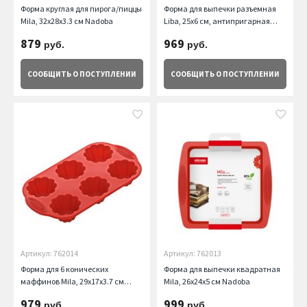
Форма круглая для пирога/пиццы
Форма для выпечки разъемная
Mila, 32x28x3.3 см Nadoba
Liba, 25х6 см, антипригарная
Nadoba
879
969
руб.
руб.
СООБЩИТЬ
О ПОСТУПЛЕНИИ
СООБЩИТЬ
О ПОСТУПЛЕНИИ
Артикул: 762014
Артикул: 762013
Форма для 6 конических
Форма для выпечки квадратная
маффинов Mila, 29x17x3.7 см
Mila, 26x24x5 см Nadoba
Nadoba
979
999
руб.
руб.