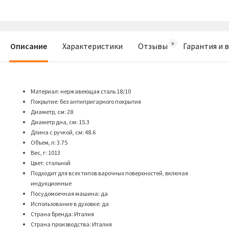
Описание
Характеристики
Отзывы
Гарантия и 
Материал: нержавеющая сталь 18/10
Покрытие: без антипригарного покрытия
Диаметр, см: 28
Диаметр дна, см: 15.3
Длина с ручкой, см: 48.6
Объем, л: 3.75
Вес, г: 1013
Цвет: стальной
Подходит для всех типов варочных поверхностей, включая
индукционные
Посудомоечная машина: да
Использование в духовке: да
Страна бренда: Италия
Страна производства: Италия