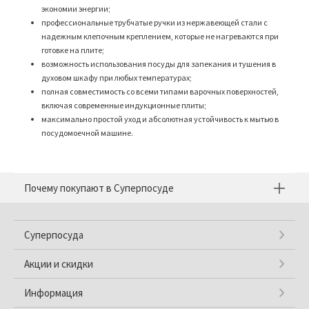
экономии энергии;
профессиональные трубчатые ручки из нержавеющей стали с
надежным клепочным креплением, которые не нагреваются при
готовке на плите;
возможность использования посуды для запекания и тушения в
духовом шкафу при любых температурах;
полная совместимость со всеми типами варочных поверхностей,
включая современные индукционные плиты;
максимально простой уход и абсолютная устойчивость к мытью в
посудомоечной машине.
Почему покупают в Суперпосуде
Суперпосуда
Акции и скидки
Информация