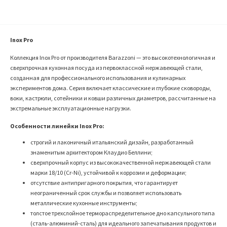
Inox Pro
Коллекция Inox Pro от производителя Barazzoni — это высокотехнологичная и
сверхпрочная кухонная посуда из первоклассной нержавеющей стали,
созданная для профессионального использования и кулинарных
экспериментов дома. Серия включает классические и глубокие сковороды,
воки, кастрюли, сотейники и ковши различных диаметров, рассчитанные на
экстремальные эксплуатационные нагрузки.
Особенности линейки Inox Pro:
строгий и лаконичный итальянский дизайн, разработанный
знаменитым архитектором Клаудио Беллини;
сверхпрочный корпус из высококачественной нержавеющей стали
марки 18/10 (Cr-Ni), устойчивой к коррозии и деформации;
отсутствие антипригарного покрытия, что гарантирует
неограниченный срок службы и позволяет использовать
металлические кухонные инструменты;
толстое трехслойное термораспределительное дно капсульного типа
(сталь-алюминий-сталь) для идеального запечатывания продуктов и