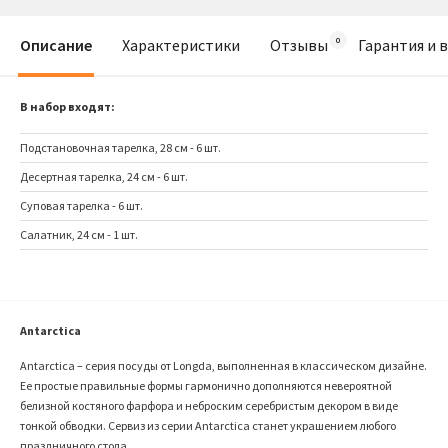
Описание
Характеристики
Отзывы
Гарантия и 
В набор входят:
Подстановочная тарелка, 28 см - 6 шт.
Десертная тарелка, 24 см - 6 шт.
Суповая тарелка - 6 шт.
Салатник, 24 см - 1 шт.
Antarctica
Antarctica – серия посуды от Longda, выполненная в классическом дизайне.
Ее простые правильные формы гармонично дополняются невероятной
белизной костяного фарфора и неброским серебристым декором в виде
тонкой обводки. Сервиз из серии Antarctica станет украшением любого
праздничного стола.