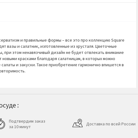
серватизм и правильные формы – все это про коллекцию Square
ят вазы и салатник, изготовленные из хрусталя. Цветочные
ы, при этом ненавязчивый дизайн не будет отвлекать внимание
т новыми красками благодаря салатницам, в которых можно
е салаты и закуски. Такое приобретение гармонично впишется в
овторимость.
суде :
Подтвердим заказ
Доставка по всей России
за 10 минут