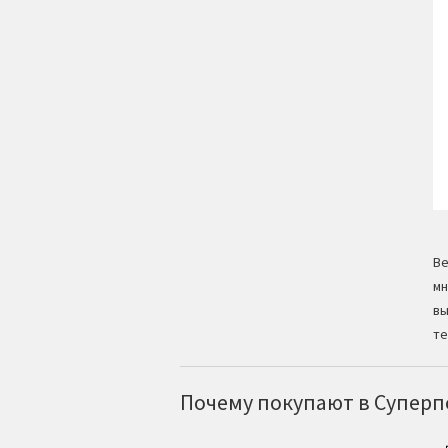
Ве
мн
вы
те
Почему покупают в Суперпо