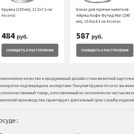
Кружка (230 мл), 11.5х7.3 см
Бокал для горячих напитков
Arcoroc
Айриш Кофе Футид Маг (290
мл), 10.5х14.3 см Arcoroc
484
587
руб.
руб.
СООБЩИТЬ
О ПОСТУПЛЕНИИ
СООБЩИТЬ
О ПОСТУПЛЕНИИ
ликолепное качество и продуманный дизайн стали визитной карточк
огократно подтверждена экспертами. Покупая Кружки Arcoroc вы мож
сококачественный товар, изготовленный из экологически чистых мат
хнологий производства гарантирует длительный срок службы издели
суде :