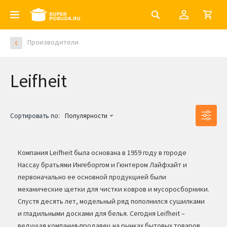
Производители
Leifheit
Сортировать по:
Популярности
Компания Leifheit была основана в 1959 году в городе
Нассау братьями Ингеборгом и Гюнтером Лайфхайт и
первоначально ее основной продукцией были
механические щетки для чистки ковров и мусоросборники.
Спустя десять лет, модельный ряд пополнился сушилками
и гладильными досками для белья. Сегодня Leifheit –
ведущая компания-продавец на рынках бытовых товаров