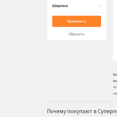
Ширина
Применить
Сбросить
Ве
мн
чт
со
Почему покупают в Суперпо