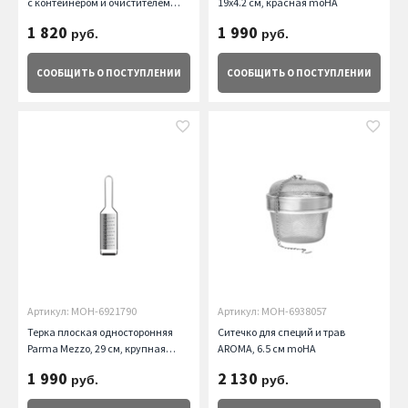
с контейнером и очистителем
19х4.2 см, красная moHA
Ginger moHA
1 820
1 990
руб.
руб.
СООБЩИТЬ
О ПОСТУПЛЕНИИ
СООБЩИТЬ
О ПОСТУПЛЕНИИ
Артикул: MOH-6921790
Артикул: MOH-6938057
Терка плоская односторонняя
Ситечко для специй и трав
Parma Mezzo, 29 см, крупная
AROMA, 6.5 см moHA
moHA
1 990
2 130
руб.
руб.