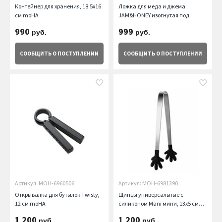
Контейнер для хранения, 18.5х16
Ложка для меда и джема
см moHA
JAM&HONEY изогнутая под
банку, 14 см moHA
990
999
руб.
руб.
СООБЩИТЬ
О ПОСТУПЛЕНИИ
СООБЩИТЬ
О ПОСТУПЛЕНИИ
Артикул: MOH-6960506
Артикул: MOH-6981390
Открывалка для бутылок Twisty,
Щипцы универсальные с
12 см moHA
силиконом Mani мини, 13х5 см
moHA
1 200
1 200
руб.
руб.