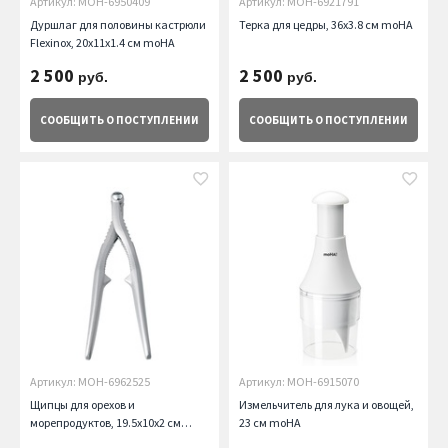
Артикул: MOH-6950409
Артикул: MOH-6921791
Дуршлаг для половины кастрюли
Терка для цедры, 36х3.8 см moHA
Flexinox, 20х11х1.4 см moHA
2 500
2 500
руб.
руб.
СООБЩИТЬ
О ПОСТУПЛЕНИИ
СООБЩИТЬ
О ПОСТУПЛЕНИИ
Артикул: MOH-6962525
Артикул: MOH-6915070
Щипцы для орехов и
Измельчитель для лука и овощей,
морепродуктов, 19.5х10х2 см
23 см moHA
moHA