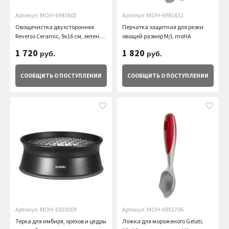
Артикул: MOH-6945602
Артикул: MOH-6981632
Овощечистка двухсторонняя
Перчатка защитная для резки
Reverso Ceramic, 9х16 см, зеленая
овощей размер M/L moHA
moHA
1 720
1 820
руб.
руб.
СООБЩИТЬ
О ПОСТУПЛЕНИИ
СООБЩИТЬ
О ПОСТУПЛЕНИИ
Артикул: MOH-6920009
Артикул: MOH-6951706
Терка для имбиря, орехов и цедры
Ложка для мороженого Gelati,