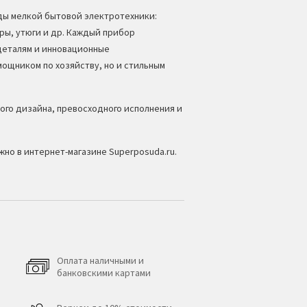
иды мелкой бытовой электротехники:
ры, утюги и др. Каждый прибор
деталям и инновационные
ощником по хозяйству, но и стильным
ого дизайна, превосходного исполнения и
жно в интернет-магазине Superposuda.ru.
Оплата наличными и
банковскими картами