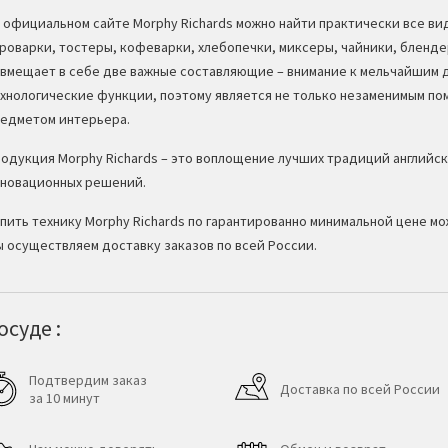
 официальном сайте Morphy Richards можно найти практически все в
роварки, тостеры, кофеварки, хлебопечки, миксеры, чайники, бленде
вмещает в себе две важные составляющие – внимание к мельчайшим 
хнологические функции, поэтому является не только незаменимым пом
едметом интерьера.
одукция Morphy Richards – это воплощение лучших традиций английск
новационных решений.
пить технику Morphy Richards по гарантированно минимальной цене мо
 осуществляем доставку заказов по всей России.
суде :
Подтвердим заказ
Доставка по всей России
за 10 минут