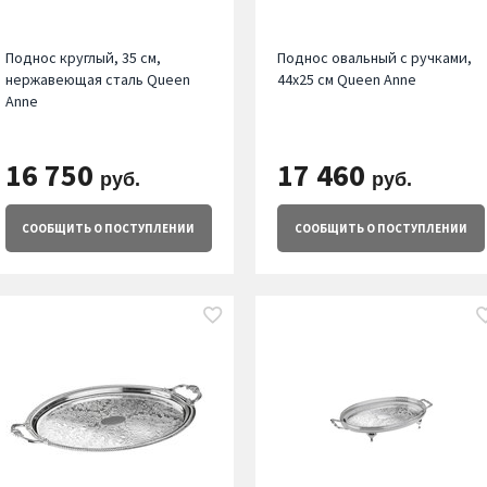
Поднос круглый, 35 см,
Поднос овальный с ручками,
нержавеющая сталь Queen
44x25 см Queen Anne
Anne
16 750
17 460
руб.
руб.
СООБЩИТЬ
О ПОСТУПЛЕНИИ
СООБЩИТЬ
О ПОСТУПЛЕНИИ