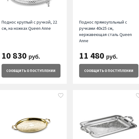
Поднос круглый с ручкой, 22
Поднос прямоугольный с
см, на ножках Queen Anne
ручками 40х25 см,
нержавеющая сталь Queen
Anne
10 830
11 480
руб.
руб.
СООБЩИТЬ
О ПОСТУПЛЕНИИ
СООБЩИТЬ
О ПОСТУПЛЕНИИ