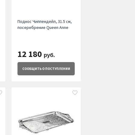
Поднос Чиппендейл, 31.5 см,
посеребрение Queen Anne
12 180
руб.
СООБЩИТЬ
О ПОСТУПЛЕНИИ