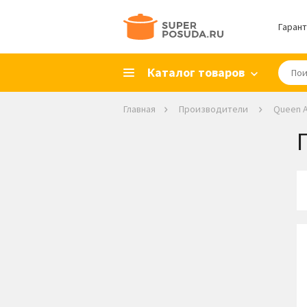
Гарант
Каталог товаров
Главная
Производители
Queen 