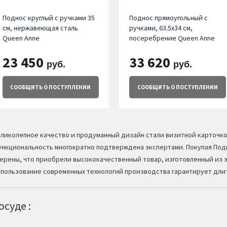
Поднос круглый с ручками 35
Поднос прямоугольный с
см, нержавеющая сталь
ручками, 63.5х34 см,
Queen Anne
посеребрение Queen Anne
23 450
33 620
руб.
руб.
СООБЩИТЬ
О ПОСТУПЛЕНИИ
СООБЩИТЬ
О ПОСТУПЛЕНИИ
ликолепное качество и продуманный дизайн стали визитной карточк
нкциональность многократно подтверждена экспертами. Покупая Под
ерены, что приобрели высококачественный товар, изготовленный из 
пользование современных технологий производства гарантирует дли
суде :