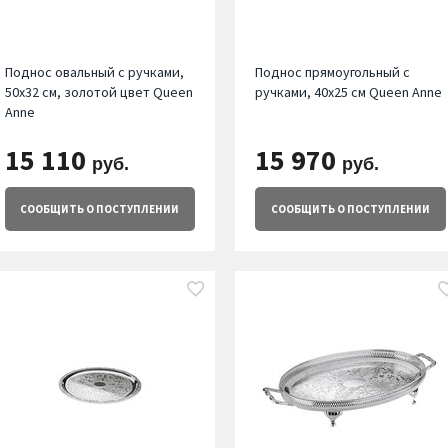
Поднос овальный с ручками,
Поднос прямоугольный с
50х32 см, золотой цвет Queen
ручками, 40х25 см Queen Anne
Anne
15 110
15 970
руб.
руб.
СООБЩИТЬ
О ПОСТУПЛЕНИИ
СООБЩИТЬ
О ПОСТУПЛЕНИИ