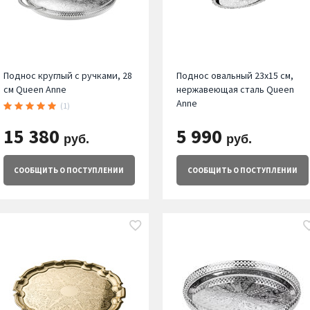
Поднос круглый с ручками, 28
Поднос овальный 23x15 см,
см Queen Anne
нержавеющая сталь Queen
Anne
(1)
15 380
5 990
руб.
руб.
СООБЩИТЬ
О ПОСТУПЛЕНИИ
СООБЩИТЬ
О ПОСТУПЛЕНИИ