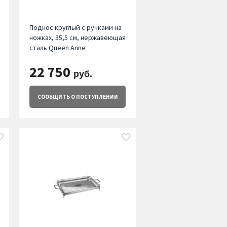
Поднос круглый с ручками на
ножках, 35,5 см, нержавеющая
сталь Queen Anne
22 750
руб.
СООБЩИТЬ
О ПОСТУПЛЕНИИ