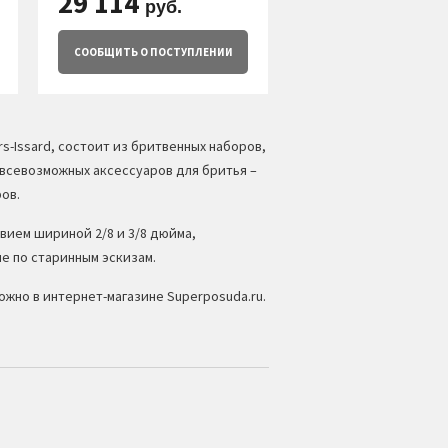
29 114
руб.
СООБЩИТЬ
О ПОСТУПЛЕНИИ
-Issard, состоит из бритвенных наборов,
 всевозможных аксессуаров для бритья –
ов.
звием шириной 2/8 и 3/8 дюйма,
ые по старинным эскизам.
ожно в интернет-магазине Superposuda.ru.