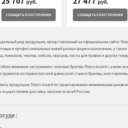
25 707
27 477
руб.
руб.
СООБЩИТЬ
О ПОСТУПЛЕНИИ
СООБЩИТЬ
О ПОСТУПЛЕНИИ
дельный ряд продукции, представленный на официальном сайте Thiers
товых и профессиональных ножей разных форм и назначения, а также
ш, помазков, чехлов, кейсов, квасцов, пасты для правки и других товар
обого внимания заслуживают опасные бритвы Thiers-Issard с узким ле
струменты из первоклассной дамасской стали и бритвы, изготовленн
пить продукцию Thiers-Issard по гарантированно минимальным ценам м
 осуществляем доставку заказов по всей России.
суде :