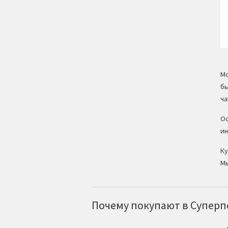
Мо
бы
ча
Ос
ин
Ку
Мы
Почему покупают в Суперпо