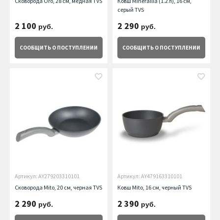
Сковорода Oro, 28 см, медная TVS
Ковш Minerallia (1.2 л), 16 см,
серый TVS
2 100
2 290
руб.
руб.
СООБЩИТЬ
О ПОСТУПЛЕНИИ
СООБЩИТЬ
О ПОСТУПЛЕНИИ
Артикул: AY279203310101
Артикул: AY479163310101
Сковорода Mito, 20 см, черная TVS
Ковш Mito, 16 см, черный TVS
2 290
2 390
руб.
руб.