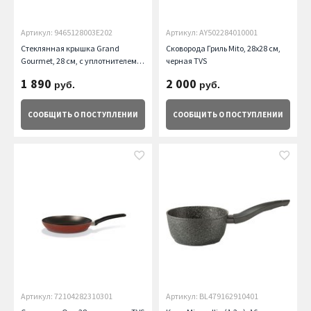
Артикул: 9465128003E202
Артикул: AY502284010001
Стеклянная крышка Grand
Сковорода Гриль Mito, 28х28 см,
Gourmet, 28 см, с уплотнителем
черная TVS
TVS
1 890
2 000
руб.
руб.
СООБЩИТЬ
О ПОСТУПЛЕНИИ
СООБЩИТЬ
О ПОСТУПЛЕНИИ
Артикул: 72104282310301
Артикул: BL479162910401