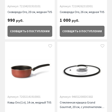
Артикул: 72104201910101
Артикул: 72104262310301
Сковорода Oro, 20 см, медная TVS
Сковорода Oro, 26 см, медная TVS
990
1 000
руб.
руб.
СООБЩИТЬ
О ПОСТУПЛЕНИИ
СООБЩИТЬ
О ПОСТУПЛЕНИИ
Артикул: 72032141910001
Артикул: 9465120003С602
Ковш Oro (1 л), 14 см, медный TVS
Стеклянная крышка Grand
Gourmet, 20 см, с уплотнителем
TVS