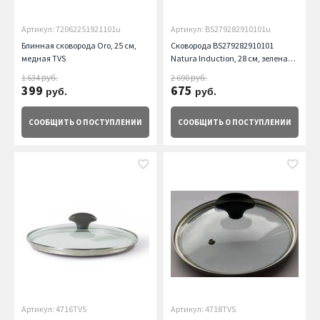
Артикул: 72062251921101u
Артикул: BS279282910101u
Блинная сковорода Oro, 25 см,
Сковорода BS279282910101
медная TVS
Natura Induction, 28 см, зеленая
TVS
1 634
2 690
руб.
руб.
399
675
руб.
руб.
СООБЩИТЬ
О ПОСТУПЛЕНИИ
СООБЩИТЬ
О ПОСТУПЛЕНИИ
Артикул: 4716TVS
Артикул: 4718TVS