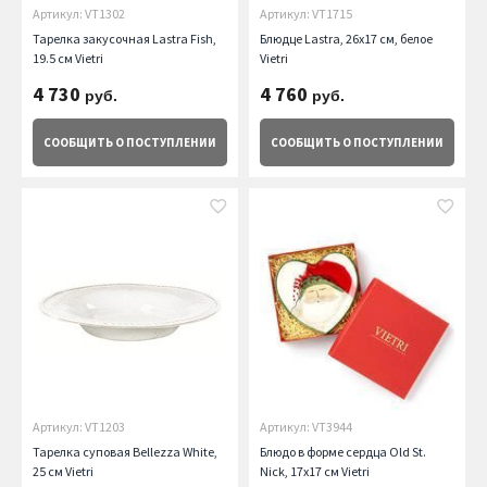
Артикул: VT1302
Артикул: VT1715
Тарелка закусочная Lastra Fish,
Блюдце Lastra, 26х17 см, белое
19.5 см Vietri
Vietri
4 730
4 760
руб.
руб.
СООБЩИТЬ
О ПОСТУПЛЕНИИ
СООБЩИТЬ
О ПОСТУПЛЕНИИ
Артикул: VT1203
Артикул: VT3944
Тарелка суповая Bellezza White,
Блюдо в форме сердца Old St.
25 см Vietri
Nick, 17х17 см Vietri