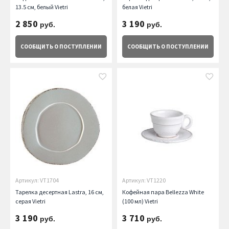
13.5 см, белый Vietri
белая Vietri
2 850
3 190
руб.
руб.
СООБЩИТЬ
О ПОСТУПЛЕНИИ
СООБЩИТЬ
О ПОСТУПЛЕНИИ
Артикул: VT1704
Артикул: VT1220
Тарелка десертная Lastra, 16 см,
Кофейная пара Bellezza White
серая Vietri
(100 мл) Vietri
3 190
3 710
руб.
руб.