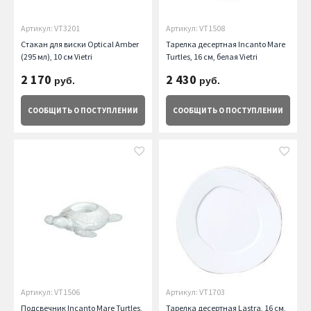
Артикул: VT3201
Артикул: VT1508
Стакан для виски Optical Amber
Тарелка десертная Incanto Mare
(295 мл), 10 см Vietri
Turtles, 16 см, белая Vietri
2 170
2 430
руб.
руб.
СООБЩИТЬ
О ПОСТУПЛЕНИИ
СООБЩИТЬ
О ПОСТУПЛЕНИИ
Артикул: VT1506
Артикул: VT1703
Подсвечник Incanto Mare Turtles,
Тарелка десертная Lastra, 16 см,