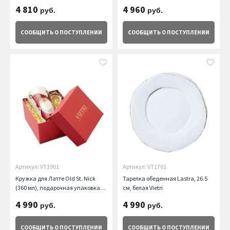
4 810
4 960
руб.
руб.
СООБЩИТЬ
О ПОСТУПЛЕНИИ
СООБЩИТЬ
О ПОСТУПЛЕНИИ
Артикул: VT3901
Артикул: VT1701
Кружка для Латте Old St. Nick
Тарелка обеденная Lastra, 26.5
(360 мл), подарочная упаковка
см, белая Vietri
Vietri
4 990
4 990
руб.
руб.
СООБЩИТЬ
О ПОСТУПЛЕНИИ
СООБЩИТЬ
О ПОСТУПЛЕНИИ