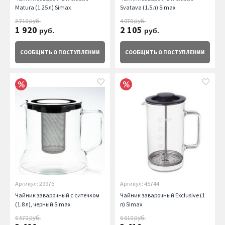
Matura (1.25 л) Simax
Svatava (1.5 л) Simax
3 710
4 070
руб.
руб.
1 920
2 105
руб.
руб.
СООБЩИТЬ
О ПОСТУПЛЕНИИ
СООБЩИТЬ
О ПОСТУПЛЕНИИ
Артикул: 29976
Артикул: 45744
Чайник заварочный с ситечком
Чайник заварочный Exclusive (1
(1.8 л), черный Simax
л) Simax
6 570
6 610
руб.
руб.